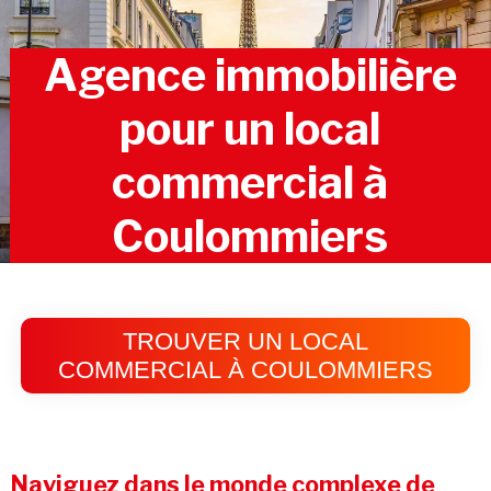
Agence immobilière
pour un local
commercial à
Coulommiers
TROUVER UN LOCAL
COMMERCIAL À COULOMMIERS
Naviguez dans le monde complexe de