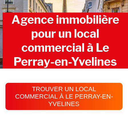
Agence immobilière
pour un local
commercial à Le
Perray-en-Yvelines
TROUVER UN LOCAL
COMMERCIAL À LE PERRAY-EN-
YVELINES