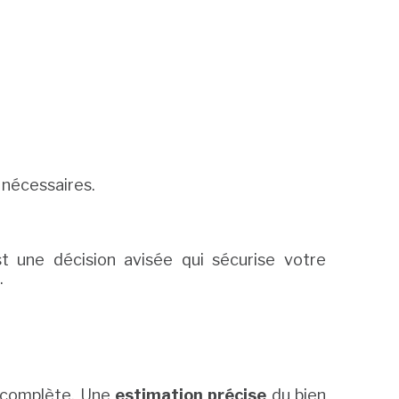
 nécessaires.
st une décision avisée qui sécurise votre
.
n complète. Une
estimation précise
du bien