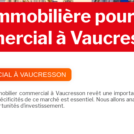
mobilière pour 
rcial à Vaucre
IAL À VAUCRESSON
mobilier commercial à Vaucresson revêt une importan
écificités de ce marché est essentiel. Nous allons an
rtunités d’investissement.