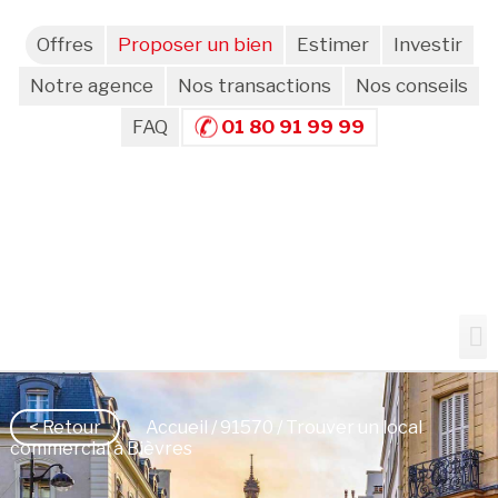
Offres
Proposer un bien
Estimer
Investir
Notre agence
Nos transactions
Nos conseils
FAQ
01 80 91 99 99
< Retour
Accueil
/
91570
/ Trouver un local
commercial à Bièvres