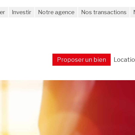
er
Investir
Notre agence
Nos transactions
Proposer un bien
Locati