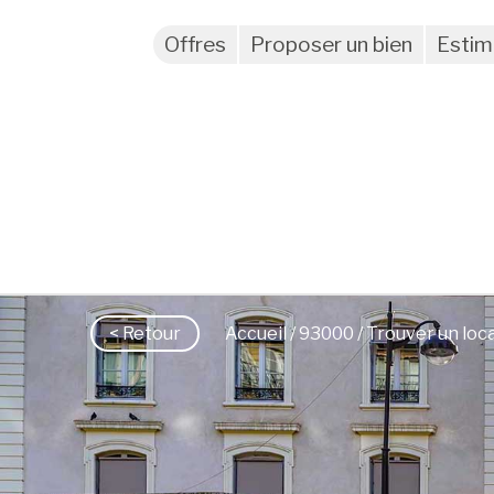
Offres
Proposer un bien
Estim
< Retour
Accueil
/
93000
/ Trouver un loc