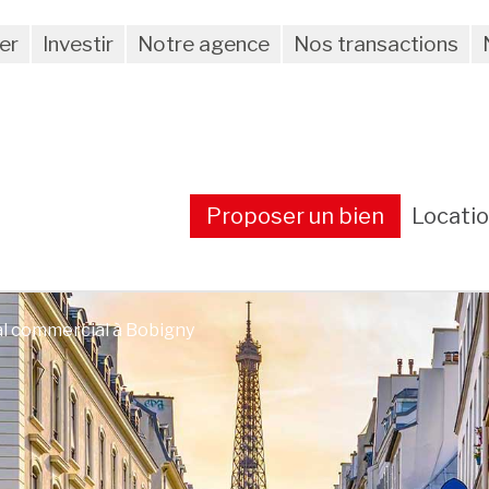
er
Investir
Notre agence
Nos transactions
Proposer un bien
Locati
al commercial à Bobigny