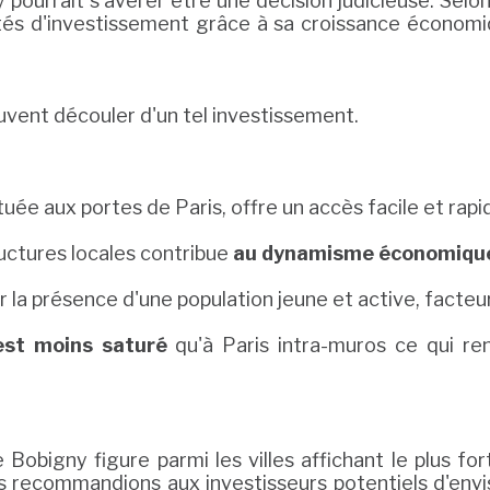
y pourrait s'avérer être une décision judicieuse. Sel
tés d'investissement grâce à sa croissance économi
euvent découler d'un tel investissement.
uée aux portes de Paris, offre un accès facile et rapid
uctures locales contribue
au dynamisme économiqu
ar la présence d'une population jeune et active, facte
est moins saturé
qu'à Paris intra-muros ce qui ren
bigny figure parmi les villes affichant le plus for
 recommandions aux investisseurs potentiels d'envi