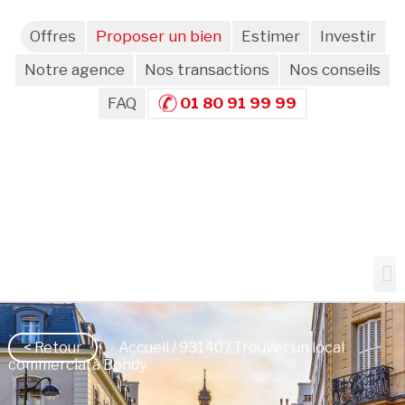
Offres
Proposer un bien
Estimer
Investir
Notre agence
Nos transactions
Nos conseils
FAQ
01 80 91 99 99
< Retour
Accueil
/
93140
/ Trouver un local
commercial à Bondy