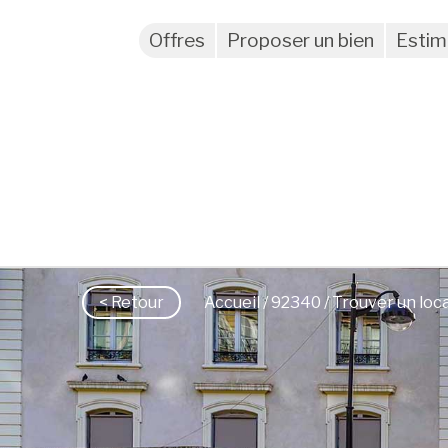
Offres
Proposer un bien
Estim
< Retour
Accueil
/
92340
/ Trouver un loc