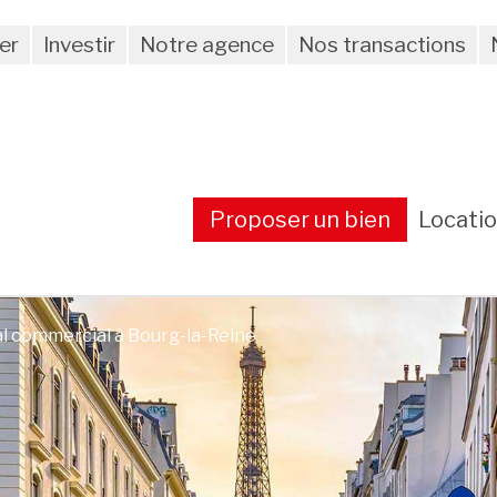
er
Investir
Notre agence
Nos transactions
Proposer un bien
Locati
al commercial à Bourg-la-Reine