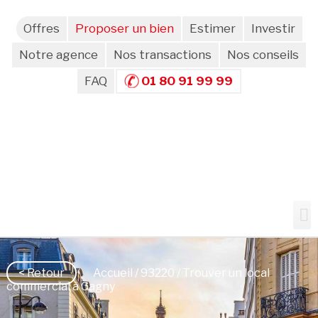
Offres
Proposer un bien
Estimer
Investir
Notre agence
Nos transactions
Nos conseils
FAQ
01 80 91 99 99
< Retour
Accueil
/
93220
/ Trouver un local
commercial à Gagny