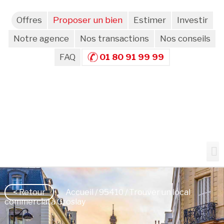
Offres
Proposer un bien
Estimer
Investir
Notre agence
Nos transactions
Nos conseils
FAQ
01 80 91 99 99
< Retour
Accueil
/
95410
/ Trouver un local
commercial à Groslay