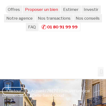
Offres
Proposer un bien
Estimer
Investir
Notre agence
Nos transactions
Nos conseils
FAQ
01 80 91 99 99
< Retour
Accueil
/
78170
/ Trouver un local
commercial à La Celle-Saint-Cloud