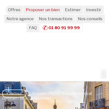
Offres
Proposer un bien
Estimer
Investir
Notre agence
Nos transactions
Nos conseils
FAQ
01 80 91 99 99
< Retour
Accueil
/
91160
/ Trouver un local
commercial à Longjumeau