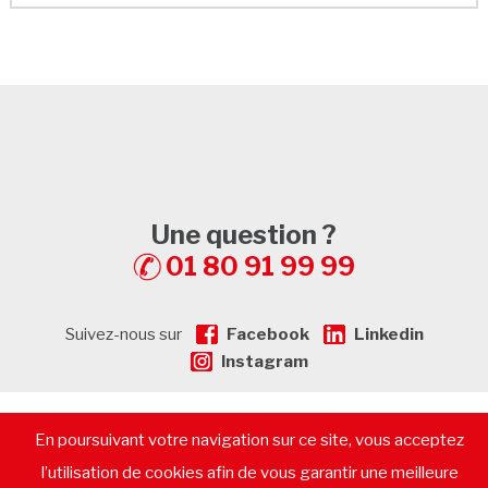
Une question ?
01 80 91 99 99
Suivez-nous sur
Facebook
Linkedin
Instagram
En poursuivant votre navigation sur ce site, vous acceptez
© 2026 - CommerceImmo.fr - Tous droits réservés -
Mentions
légales
-
Plan de Site
-
Recrutement
-
Calculatrice de prêt
l’utilisation de cookies afin de vous garantir une meilleure
immobilier
-
Vendre un immeuble
-
Location pure
-
Gestion