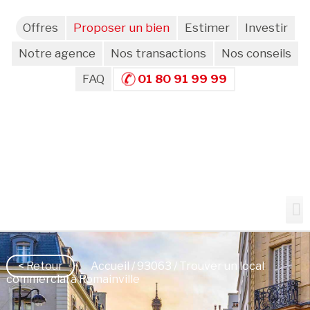
Offres
Proposer un bien
Estimer
Investir
Notre agence
Nos transactions
Nos conseils
FAQ
01 80 91 99 99
< Retour
Accueil
/
93063
/ Trouver un local
commercial à Romainville