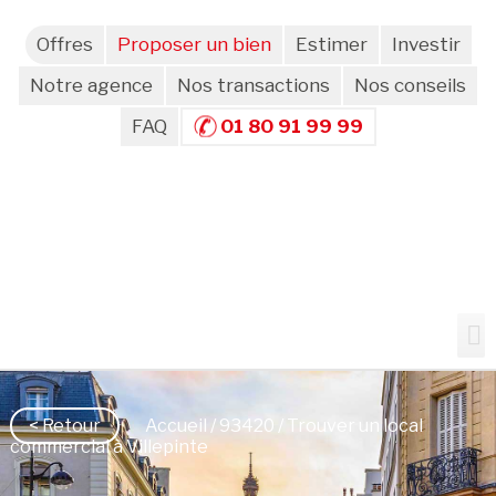
Offres
Proposer un bien
Estimer
Investir
Notre agence
Nos transactions
Nos conseils
FAQ
01 80 91 99 99
< Retour
Accueil
/
93420
/ Trouver un local
commercial à Villepinte