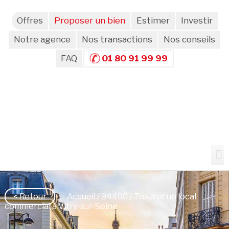
Offres
Proposer un bien
Estimer
Investir
Notre agence
Nos transactions
Nos conseils
FAQ
01 80 91 99 99
< Retour
Accueil
/
94400
/ Trouver un local
commercial à Vitry-sur-Seine