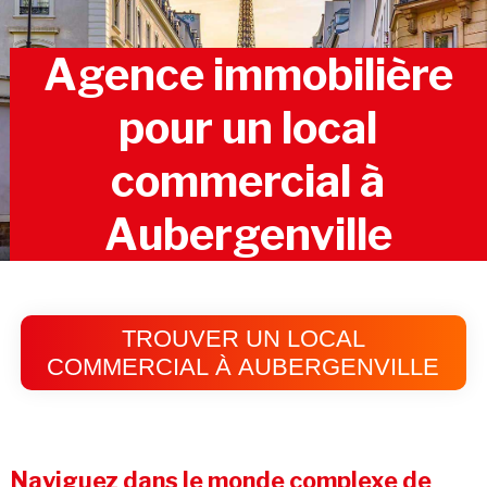
Agence immobilière
pour un local
commercial à
Aubergenville
TROUVER UN LOCAL
COMMERCIAL À AUBERGENVILLE
Naviguez dans le monde complexe de