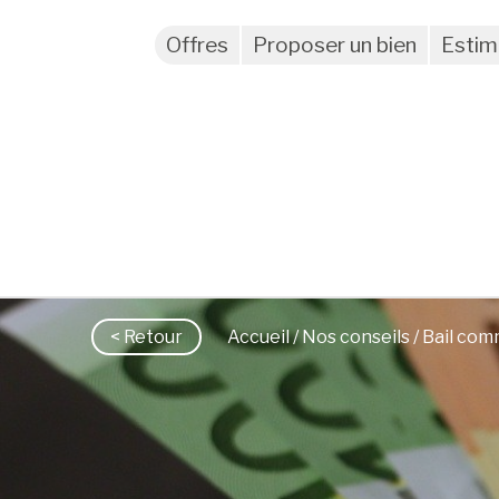
Offres
Proposer un bien
Estim
< Retour
Accueil
/
Nos conseils
/ Bail com