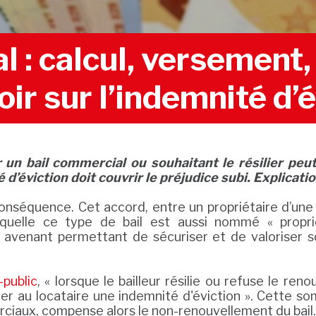
l : calcul, versement
oir sur l’indemnité d’
 un bail commercial ou souhaitant le résilier peut
’éviction doit couvrir le préjudice subi. Explicatio
onséquence. Cet accord, entre un propriétaire d’un
uelle ce type de bail est aussi nommé « proprié
n avenant permettant de sécuriser et de valoriser 
-public
, « lorsque le bailleur résilie ou refuse le ren
yer au locataire une indemnité d'éviction ». Cette s
ciaux, compense alors le non-renouvellement du bail.