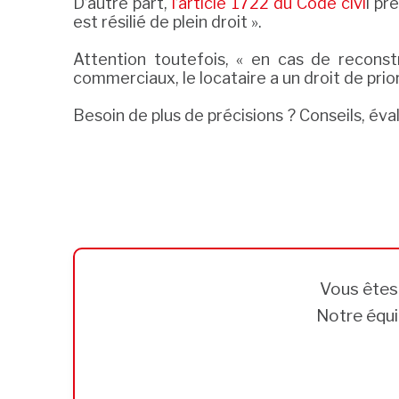
D’autre part,
l’article 1722 du Code civi
l pr
est résilié de plein droit ».
Attention toutefois, « en cas de reconst
commerciaux, le locataire a un droit de prior
Besoin de plus de précisions ? Conseils, 
Bail commercial : quand paie-t-on une indemnité d’é
Bail commercial : quand paie-t-on une indemnité d’é
Vous ête
Notre équi