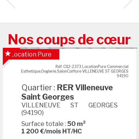
Nos coups de cœur
RER Villeneuve Saint Georges
Location Pure
Réf. CI12-2373 LocationPure Commercial
Esthetique,Onglerie,SalonCoiffure VILLENEUVE ST GEORGES
94190
Quartier :
RER Villeneuve
Saint Georges
VILLENEUVE ST GEORGES
(94190)
Surface totale :
50 m²
1 200 €/mois HT/HC