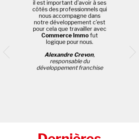
Immo
ont géré de manière
vraiment PRO cette
transaction qui a pu se
conclure très rapidement,
grâce un dossier de
présentation complet et
clair, visite et signature chez
le notaire dans la même
journée, chapeau !
Jean-Michel Presotto
,
Président du groupe
Dernières