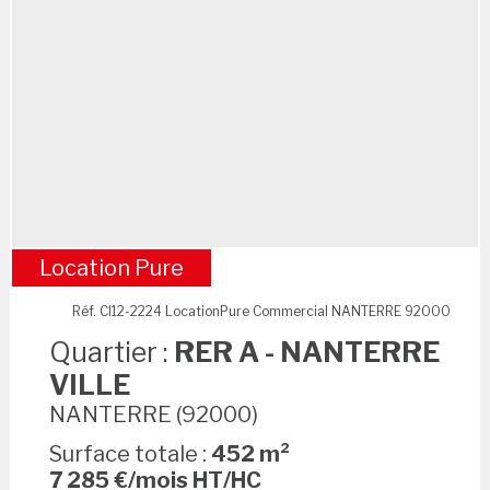
Location Pure
RER A - NANTERRE VILLE
Réf. CI12-2224 LocationPure Commercial NANTERRE 92000
Quartier :
RER A - NANTERRE
VILLE
NANTERRE (92000)
Surface totale :
452 m²
7 285 €/mois HT/HC