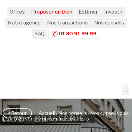
Offres
Proposer un bien
Estimer
Investir
Notre agence
Nos transactions
Nos conseils
FAQ
01 80 91 99 99
< Retour
Accueil
/
Nos conseils
/ Nos conseils clés
pour bien vendre un commerce à Paris