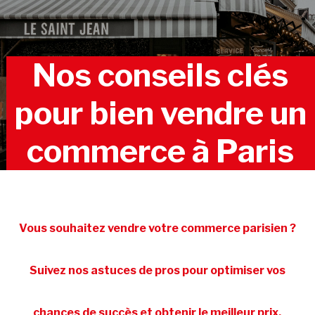
Nos conseils clés
pour bien vendre un
commerce à Paris
Vous souhaitez vendre votre commerce parisien ?
Suivez nos astuces de pros pour optimiser vos
chances de succès et obtenir le meilleur prix.