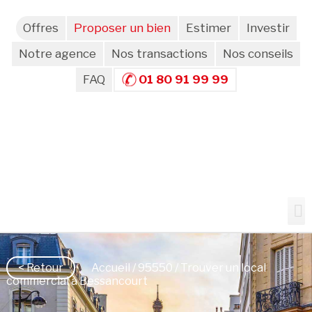
Offres
Proposer un bien
Estimer
Investir
Notre agence
Nos transactions
Nos conseils
FAQ
01 80 91 99 99
< Retour
Accueil
/
95550
/ Trouver un local
commercial à Bessancourt