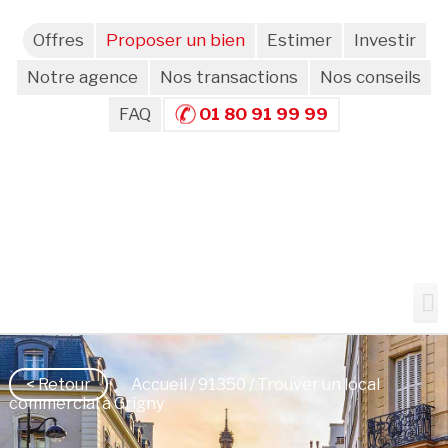
Offres
Proposer un bien
Estimer
Investir
Notre agence
Nos transactions
Nos conseils
FAQ
01 80 91 99 99
< Retour
Accueil
/
91350
/ Trouver un local
commercial à Grigny