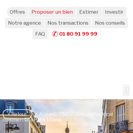
Offres
Proposer un bien
Estimer
Investir
Notre agence
Nos transactions
Nos conseils
FAQ
01 80 91 99 99
< Retour
Accueil
/
75017
/ Trouver un local
commercial à Paris 17ème