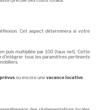
mation précise des coûts totaux.
 réflexion. Cet aspect déterminera si votre
ien puis multipliée par 100 (taux net). Cette
n d'intégrer tous les paramètres pertinents
obiliers.
 prévus
ou encore une
vacance locative
.
e compréhension des réglementations locales