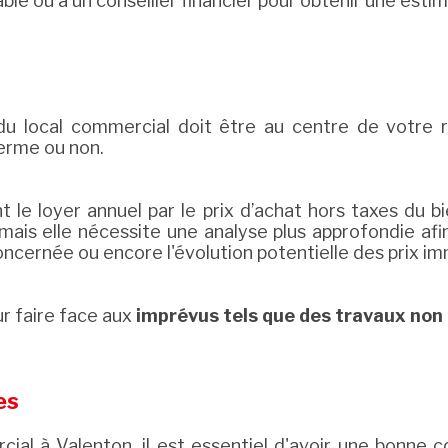
le ou à un conseiller financier pour obtenir une esti
re du local commercial doit être au centre de votre
terme ou non.
t le loyer annuel par le prix d’achat hors taxes du b
ais elle nécessite une analyse plus approfondie afi
cernée ou encore l'évolution potentielle des prix imm
r faire face aux
imprévus tels que des travaux non
es
rcial à Valenton, il est essentiel d'avoir une bonn