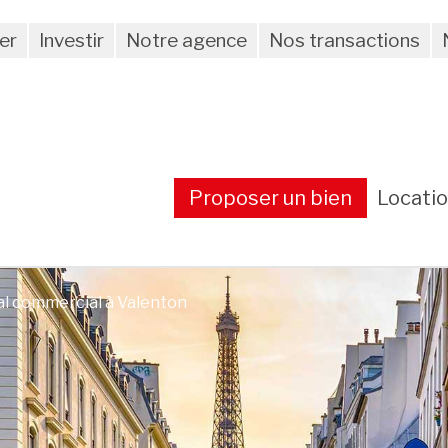
er
Investir
Notre agence
Nos transactions
Proposer un bien
Locati
al commercial à Valenton