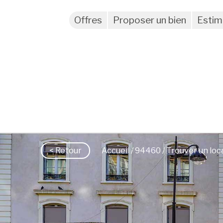
Offres
Proposer un bien
Estim
< Retour
Accueil
/
94460
/ Trouver un loc