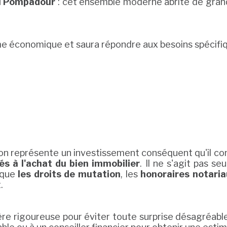
l Pompadour
: cet ensemble moderne abrite de grand
 économique et saura répondre aux besoins spécifiqu
nton représente un investissement conséquent qu'il c
és à l'achat du bien immobilier
. Il ne s'agit pas s
 que
les droits de mutation
, les
honoraires notari
.
ncière rigoureuse pour éviter toute surprise désagréa