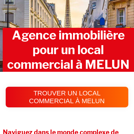
Agence immobilière
pour un local
commercial à MELUN
TROUVER UN LOCAL
COMMERCIAL À MELUN
Naviguez dans le monde complexe de