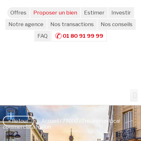
Offres
Proposer un bien
Estimer
Investir
Notre agence
Nos transactions
Nos conseils
FAQ
01 80 91 99 99
< Retour
Accueil
/
77000
/ Trouver un local
commercial à Melun