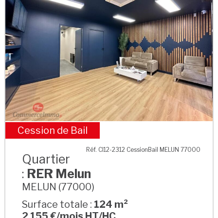
Cession de Bail
RER Melun
Réf. CI12-2312 CessionBail MELUN 77000
Quartier
:
RER Melun
MELUN (77000)
Surface totale :
124 m²
2 155 €/mois HT/HC