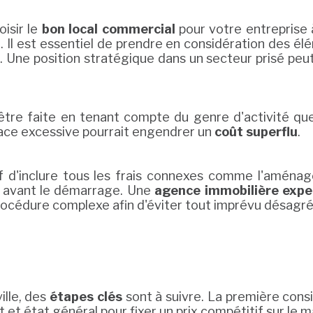
isir le
bon local commercial
pour votre entreprise à
 Il est essentiel de prendre en considération des él
s. Une position stratégique dans un secteur prisé peut
it être faite en tenant compte du genre d'activité q
face excessive pourrait engendrer un
coût superflu
.
if d'inclure tous les frais connexes comme l'aménag
s avant le démarrage. Une
agence immobilière expe
rocédure complexe afin d'éviter tout imprévu désagré
ille, des
étapes clés
sont à suivre. La première cons
t état général pour fixer un prix compétitif sur le m