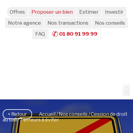
Offres
Proposer un bien
Estimer
Investir
Notre agence
Nos transactions
Nos conseils
FAQ
01 80 91 99 99
< Retour
Accueil
/
Nos conseils
/ Cession de droit
au bail : 7 erreurs à éviter