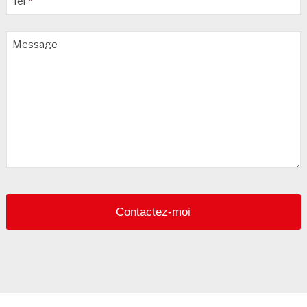
Tél
*
Your
Message
Website
*
Contactez-moi