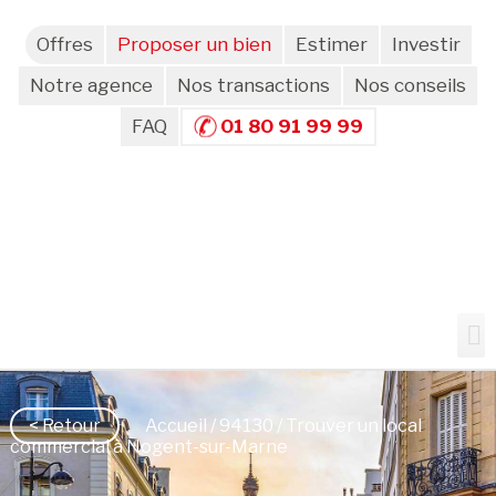
Offres
Proposer un bien
Estimer
Investir
Notre agence
Nos transactions
Nos conseils
FAQ
01 80 91 99 99
< Retour
Accueil
/
94130
/ Trouver un local
commercial à Nogent-sur-Marne