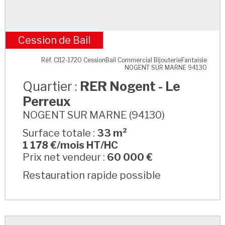
Cession de Bail
RER Nogent - Le Perreux
Réf. CI12-1720 CessionBail Commercial BijouterieFantaisie
NOGENT SUR MARNE 94130
Quartier :
RER Nogent - Le
Perreux
NOGENT SUR MARNE (94130)
Surface totale :
33 m²
1 178 €/mois HT/HC
Prix net vendeur :
60 000 €
Restauration rapide possible