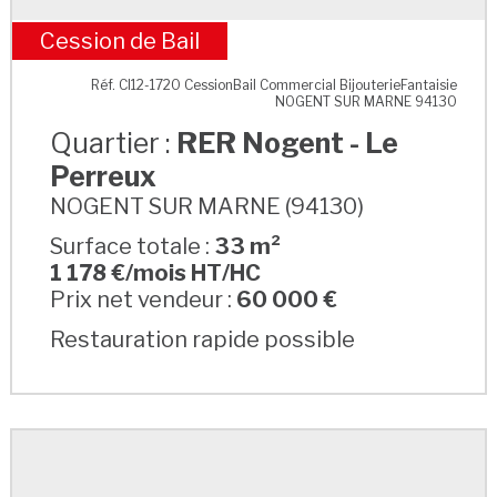
Cession de Bail
RER Nogent - Le Perreux
Réf. CI12-1720 CessionBail Commercial BijouterieFantaisie
NOGENT SUR MARNE 94130
Quartier :
RER Nogent - Le
Perreux
NOGENT SUR MARNE (94130)
Surface totale :
33 m²
1 178 €/mois HT/HC
Prix net vendeur :
60 000 €
Restauration rapide possible