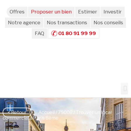
Offres
Proposer un bien
Estimer
Investir
Notre agence
Nos transactions
Nos conseils
FAQ
01 80 91 99 99
< Retour
Accueil
/
75008
/ Trouver un local
commercial à Paris 8ème