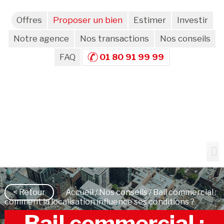
Offres
Proposer un bien
Estimer
Investir
Notre agence
Nos transactions
Nos conseils
FAQ
01 80 91 99 99
< Retour
Accueil
/
Nos conseils
/ Bail commercial :
comment la localisation influence ses conditions ?
Bail commercial :