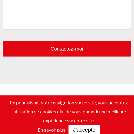
Contactez-moi
© 2026 - CommerceImmo.fr - Tous droits réservés -
Mentions
En poursuivant votre navigation sur ce site, vous acceptez
légales
-
Plan de Site
-
Recrutement
-
Calculatrice de prêt
immobilier
-
Vendre un immeuble
-
Location pure
-
Gestion
l’utilisation de cookies afin de vous garantir une meilleure
locative
-
Lexique immobilier commercial
-
Les départements
-
Contactez-nous
expérience sur notre site.
J'accepte
En savoir plus