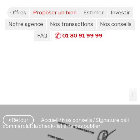
Offres
Proposer un bien
Estimer
Investir
Notre agence
Nos transactions
Nos conseils
FAQ
01 80 91 99 99
< Retour
Accueil
/
Nos conseils
/ Signature bail
commercial : la check-list à ne pas oublier