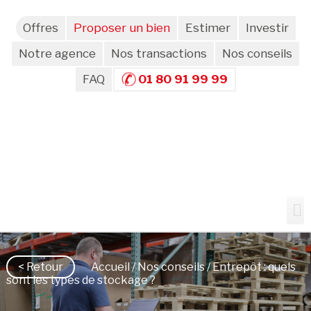
Offres
Proposer un bien
Estimer
Investir
Notre agence
Nos transactions
Nos conseils
FAQ
01 80 91 99 99
< Retour
Accueil
/
Nos conseils
/ Entrepôt : quels
sont les types de stockage ?