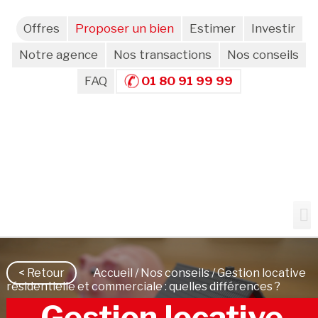
Offres
Proposer un bien
Estimer
Investir
Notre agence
Nos transactions
Nos conseils
FAQ
01 80 91 99 99
< Retour
Accueil
/
Nos conseils
/ Gestion locative
résidentielle et commerciale : quelles différences ?
Gestion locative