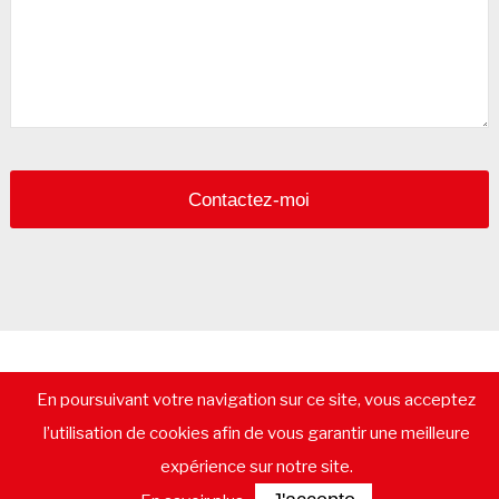
Contactez-moi
© 2026 - CommerceImmo.fr - Tous droits réservés -
Mentions
En poursuivant votre navigation sur ce site, vous acceptez
légales
-
Plan de Site
-
Recrutement
-
Calculatrice de prêt
immobilier
-
Vendre un immeuble
-
Location pure
-
Gestion
l’utilisation de cookies afin de vous garantir une meilleure
locative
-
Lexique immobilier commercial
-
Les départements
-
Contactez-nous
expérience sur notre site.