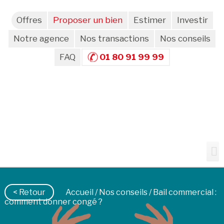
Offres
Proposer un bien
Estimer
Investir
Notre agence
Nos transactions
Nos conseils
FAQ
01 80 91 99 99
< Retour
Accueil
/
Nos conseils
/ Bail commercial :
comment donner congé ?