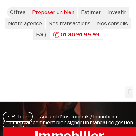
Offres
Proposer un bien
Estimer
Investir
Notre agence
Nos transactions
Nos conseils
FAQ
01 80 91 99 99
< Retour
Accueil
/
Nos conseils
/ Immobilier
commercial : comment bien signer un mandat de gestion
locative ?
Immobilier