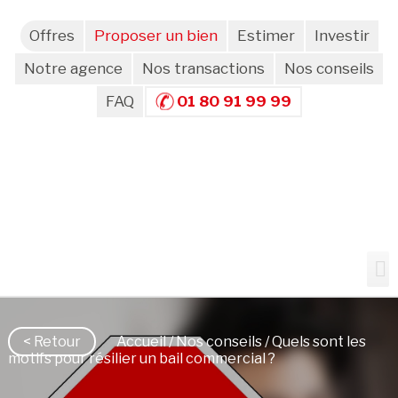
Offres
Proposer un bien
Estimer
Investir
Notre agence
Nos transactions
Nos conseils
FAQ
01 80 91 99 99
< Retour
Accueil
/
Nos conseils
/ Quels sont les
motifs pour résilier un bail commercial ?