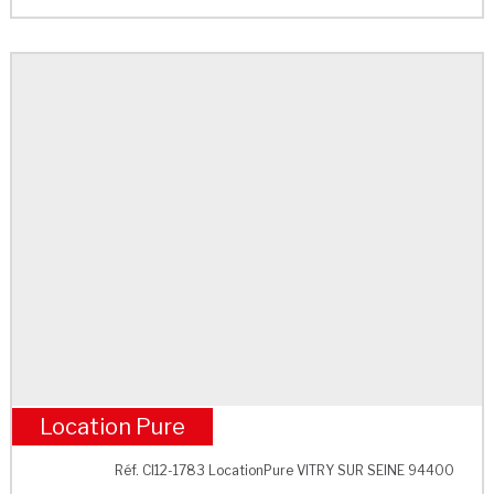
Location Pure
M° L'hay les roses
Réf. CI12-1783 LocationPure VITRY SUR SEINE 94400