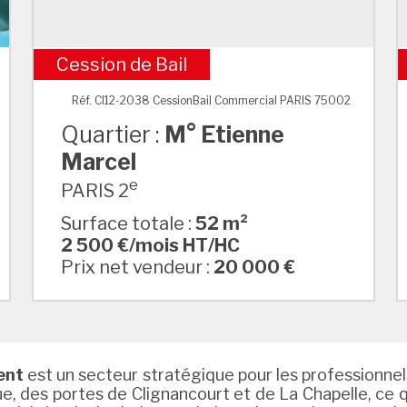
Cession de Bail
M° Etienne Marcel
Réf. CI12-2038 CessionBail Commercial PARIS 75002
Quartier :
M° Etienne
Marcel
e
PARIS 2
Surface totale :
52 m²
2 500 €/mois HT/HC
Prix net vendeur :
20 000 €
ent
est un secteur stratégique pour les professionnel
e, des portes de Clignancourt et de La Chapelle, ce 