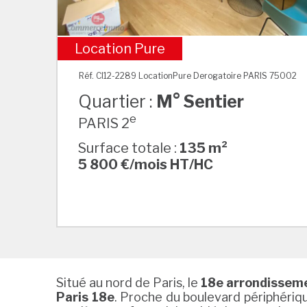
Location Pure
M° Sentier
Réf. CI12-2289 LocationPure Derogatoire PARIS 75002
Quartier :
M° Sentier
e
PARIS 2
Surface totale :
135 m²
5 800 €/mois HT/HC
Situé au nord de Paris, le
18e arrondissem
Paris 18e
. Proche du boulevard périphériqu