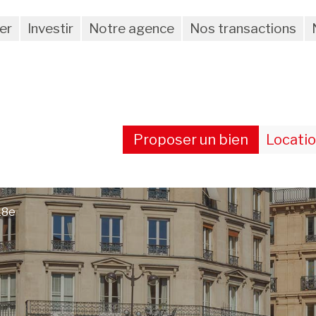
er
Investir
Notre agence
Nos transactions
Proposer un bien
Locati
18e