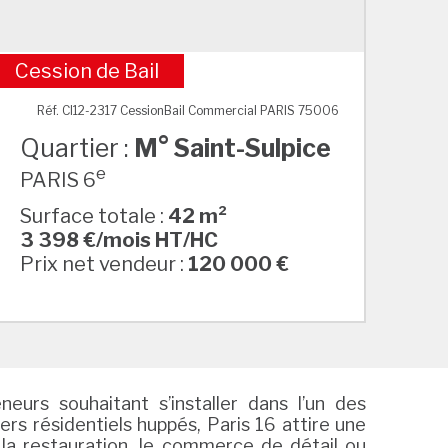
Cession de Bail
M° Saint-Sulpice
Réf. CI12-2317 CessionBail Commercial PARIS 75006
Quartier :
M° Saint-Sulpice
e
PARIS 6
Surface totale :
42 m²
3 398 €/mois HT/HC
Prix net vendeur :
120 000 €
eurs souhaitant s’installer dans l’un des
ers résidentiels huppés, Paris 16 attire une
 la restauration, le commerce de détail ou