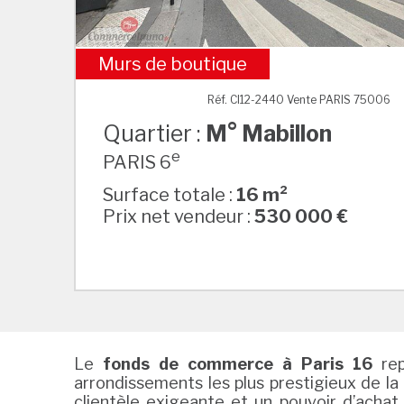
Murs de boutique
M° Mabillon
Réf. CI12-2440 Vente PARIS 75006
Quartier :
M° Mabillon
e
PARIS 6
Surface totale :
16 m²
Prix net vendeur :
530 000 €
Le
fonds de commerce à Paris 16
rep
arrondissements les plus prestigieux de la 
clientèle exigeante et un pouvoir d’achat