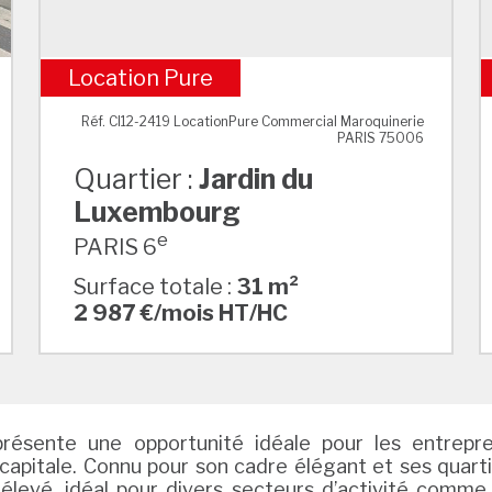
Location Pure
Jardin du Luxembourg
Réf. CI12-2419 LocationPure Commercial Maroquinerie
PARIS 75006
Quartier :
Jardin du
Luxembourg
e
PARIS 6
Surface totale :
31 m²
2 987 €/mois HT/HC
résente une opportunité idéale pour les entrepren
capitale. Connu pour son cadre élégant et ses quarti
 élevé, idéal pour divers secteurs d’activité comme