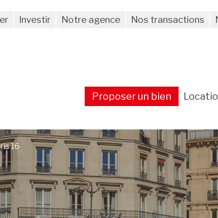
er
Investir
Notre agence
Nos transactions
Proposer un bien
Locati
is 16