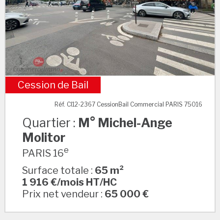
Cession de Bail
M° Michel-Ange Molitor
Réf. CI12-2367 CessionBail Commercial PARIS 75016
Quartier :
M° Michel-Ange
Molitor
e
PARIS 16
Surface totale :
65 m²
1 916 €/mois HT/HC
Prix net vendeur :
65 000 €