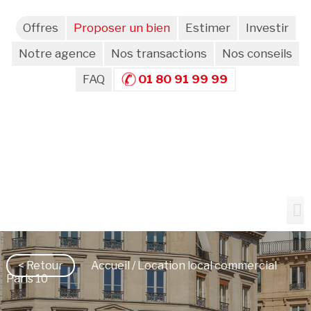
Offres
Proposer un bien
Estimer
Investir
Notre agence
Nos transactions
Nos conseils
FAQ
01 80 91 99 99
< Retour
Accueil
/ Location local commercial
Paris 10