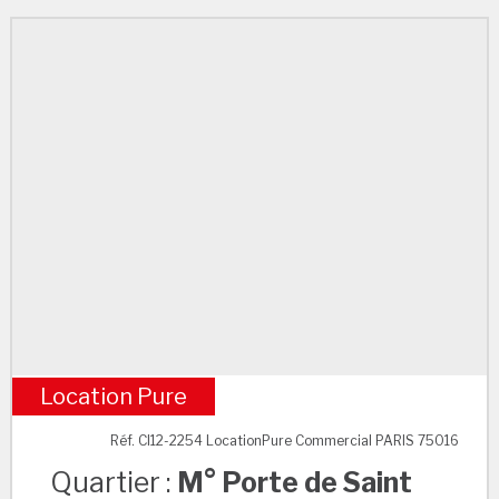
Location Pure
M° Porte de Saint Cloud
Réf. CI12-2254 LocationPure Commercial PARIS 75016
Quartier :
M° Porte de Saint