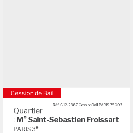
Cession de Bail
M° Saint-Sebastien Froissart
Réf. CI12-2387 CessionBail PARIS 75003
Quartier
:
M° Saint-Sebastien Froissart
e
PARIS 3