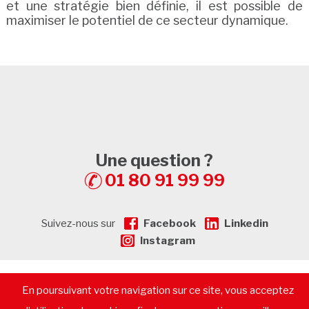
et une stratégie bien définie, il est possible de
maximiser le potentiel de ce secteur dynamique.
Une question ?
01 80 91 99 99
Suivez-nous sur
Facebook
Linkedin
Instagram
En poursuivant votre navigation sur ce site, vous acceptez
© 2026 - CommerceImmo.fr - Tous droits réservés -
Mentions
légales
-
Plan de Site
-
Recrutement
-
Calculatrice de prêt