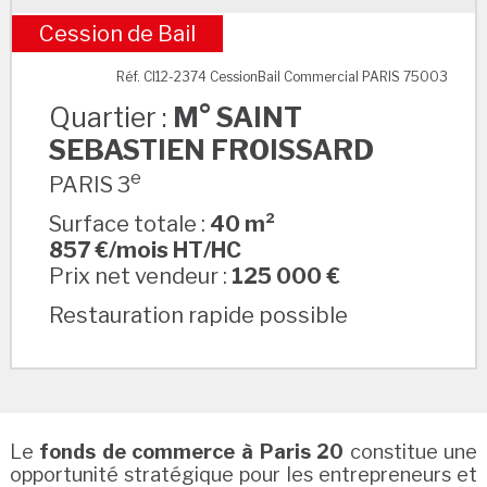
Cession de Bail
M° SAINT SEBASTIEN FROISSARD
Réf. CI12-2374 CessionBail Commercial PARIS 75003
Quartier :
M° SAINT
SEBASTIEN FROISSARD
e
PARIS 3
Surface totale :
40 m²
857 €/mois HT/HC
Prix net vendeur :
125 000 €
Restauration rapide possible
Le
fonds de commerce à Paris 20
constitue une
opportunité stratégique pour les entrepreneurs et