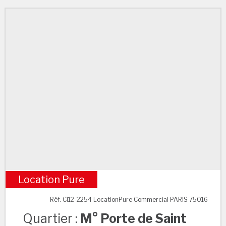
Location Pure
M° Porte de Saint Cloud
Réf. CI12-2254 LocationPure Commercial PARIS 75016
Quartier :
M° Porte de Saint