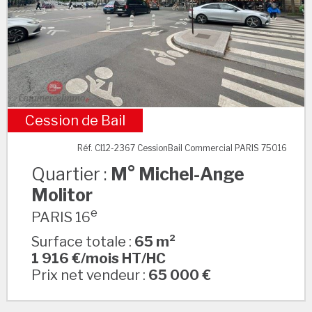
Cession de Bail
M° Michel-Ange Molitor
Réf. CI12-2367 CessionBail Commercial PARIS 75016
Quartier :
M° Michel-Ange
Molitor
e
PARIS 16
Surface totale :
65 m²
1 916 €/mois HT/HC
Prix net vendeur :
65 000 €