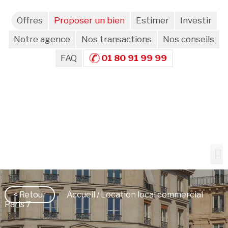
Offres
Proposer un bien
Estimer
Investir
Notre agence
Nos transactions
Nos conseils
FAQ
01 80 91 99 99
< Retour
Accueil
/ Location local commercial
Paris 7