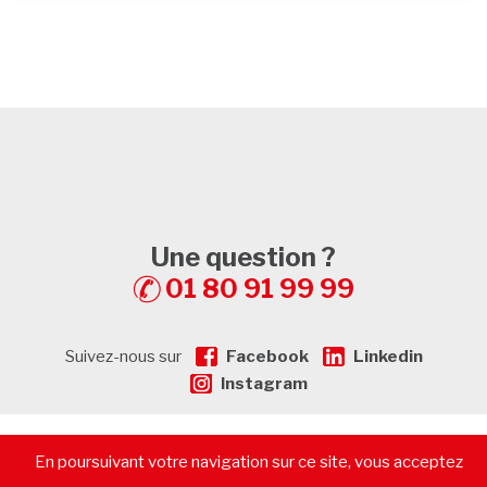
Une question ?
01 80 91 99 99
Suivez-nous sur
Facebook
Linkedin
Instagram
En poursuivant votre navigation sur ce site, vous acceptez
© 2026 - CommerceImmo.fr - Tous droits réservés -
Mentions
légales
-
Plan de Site
-
Recrutement
-
Calculatrice de prêt