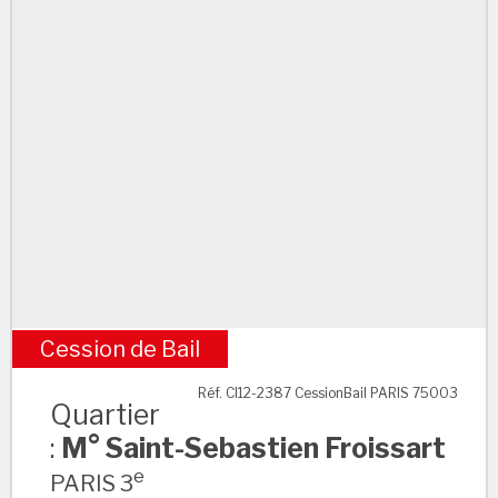
Cession de Bail
M° Saint-Sebastien Froissart
Réf. CI12-2387 CessionBail PARIS 75003
Quartier
:
M° Saint-Sebastien Froissart
e
PARIS 3