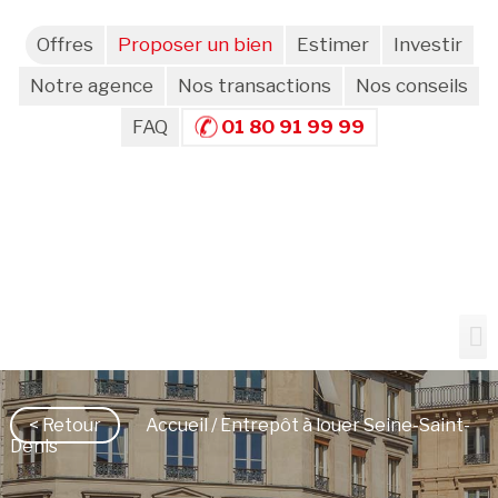
Offres
Proposer un bien
Estimer
Investir
Notre agence
Nos transactions
Nos conseils
FAQ
01 80 91 99 99
< Retour
Accueil
/ Entrepôt à louer Seine-Saint-
Denis