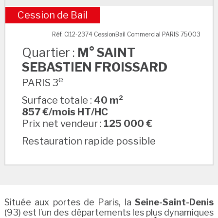
Cession de Bail
M° SAINT SEBASTIEN FROISSARD
Réf. CI12-2374 CessionBail Commercial PARIS 75003
Quartier :
M° SAINT
SEBASTIEN FROISSARD
e
PARIS 3
Surface totale :
40 m²
857 €/mois HT/HC
Prix net vendeur :
125 000 €
Restauration rapide possible
Située aux portes de Paris, la
Seine-Saint-Denis
(93) est l’un des départements les plus dynamiques