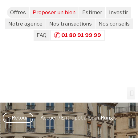
Offres
Proposer un bien
Estimer
Investir
Notre agence
Nos transactions
Nos conseils
FAQ
01 80 91 99 99
< Retour
Accueil
/ Entrepôt à louer Rungis