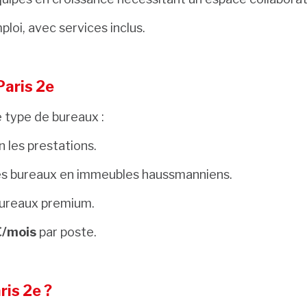
ploi, avec services inclus.
Paris 2e
e type de bureaux :
n les prestations.
s bureaux en immeubles haussmanniens.
ureaux premium.
€/mois
par poste.
ris 2e ?