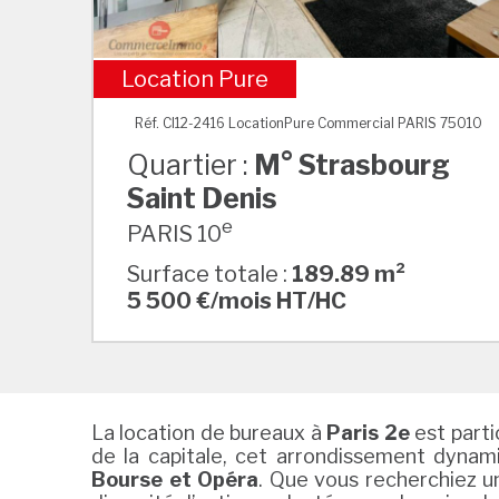
Location Pure
M° Strasbourg Saint Denis
Réf. CI12-2416 LocationPure Commercial PARIS 75010
Quartier :
M° Strasbourg
Saint Denis
e
PARIS 10
Surface totale :
189.89 m²
5 500 €/mois HT/HC
La location de bureaux à
Paris 2e
est parti
de la capitale, cet arrondissement dyna
Bourse et Opéra
. Que vous recherchiez u