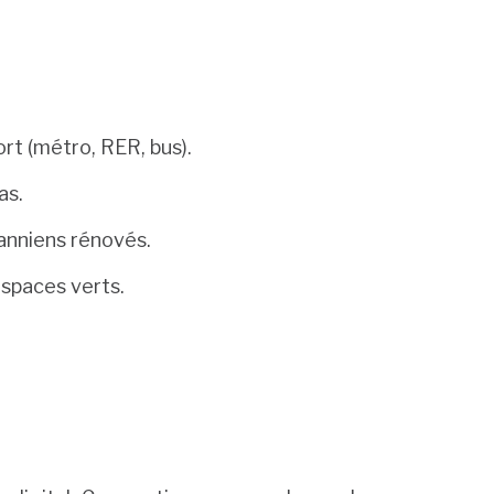
rt (métro, RER, bus).
as.
nniens rénovés.
spaces verts.