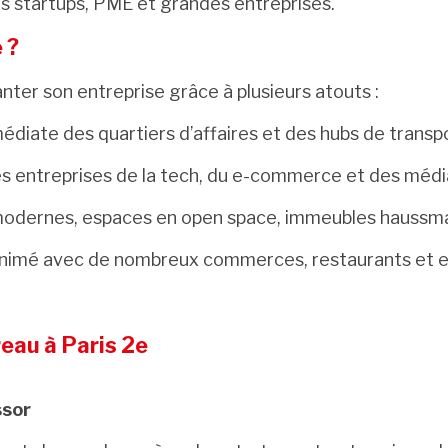
es startups, PME et grandes entreprises.
 ?
nter son entreprise grâce à plusieurs atouts :
diate des quartiers d’affaires et des hubs de transpo
es entreprises de la tech, du e-commerce et des médi
odernes, espaces en open space, immeubles haussma
nimé avec de nombreux commerces, restaurants et e
reau à Paris 2e
ssor