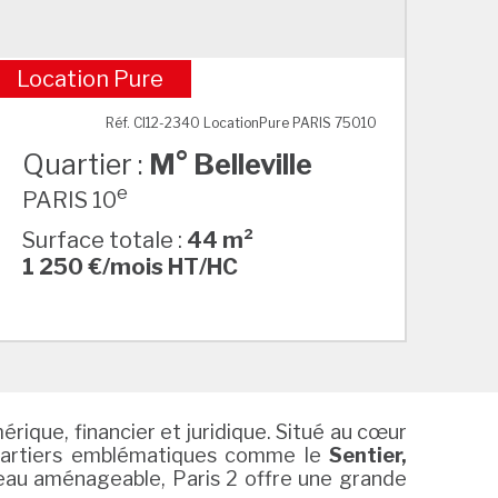
Location Pure
M° Belleville
Réf. CI12-2340 LocationPure PARIS 75010
Quartier :
M° Belleville
e
PARIS 10
Surface totale :
44 m²
1 250 €/mois HT/HC
rique, financier et juridique. Situé au cœur
 quartiers emblématiques comme le
Sentier,
teau aménageable, Paris 2 offre une grande