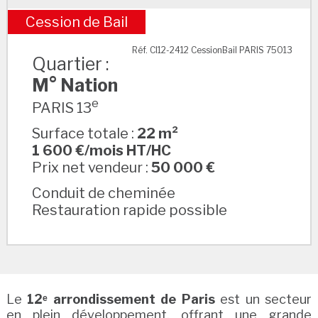
Cession de Bail
M° Nation
Réf. CI12-2412 CessionBail PARIS 75013
Quartier :
M° Nation
e
PARIS 13
Surface totale :
22 m²
1 600 €/mois HT/HC
Prix net vendeur :
50 000 €
Conduit de cheminée
Restauration rapide possible
Le
12ᵉ arrondissement de Paris
est un secteur
en plein développement, offrant une grande