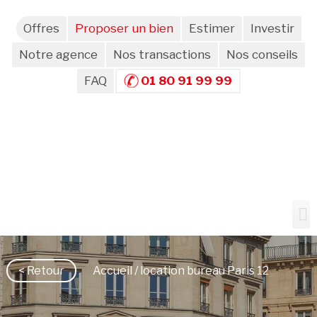
Offres
Proposer un bien
Estimer
Investir
Notre agence
Nos transactions
Nos conseils
FAQ
01 80 91 99 99
< Retour
Accueil
/ location bureau Paris 12