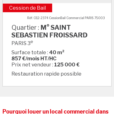
Cession de Bail
M° SAINT SEBASTIEN FROISSARD
Réf. CI12-2374 CessionBail Commercial PARIS 75003
Quartier :
M° SAINT
SEBASTIEN FROISSARD
e
PARIS 3
Surface totale :
40 m²
857 €/mois HT/HC
Prix net vendeur :
125 000 €
Restauration rapide possible
Pourquoi louer un local commercial dans