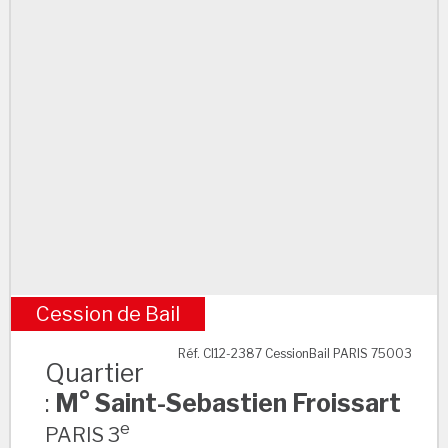
Cession de Bail
M° Saint-Sebastien Froissart
Réf. CI12-2387 CessionBail PARIS 75003
Quartier
:
M° Saint-Sebastien Froissart
e
PARIS 3