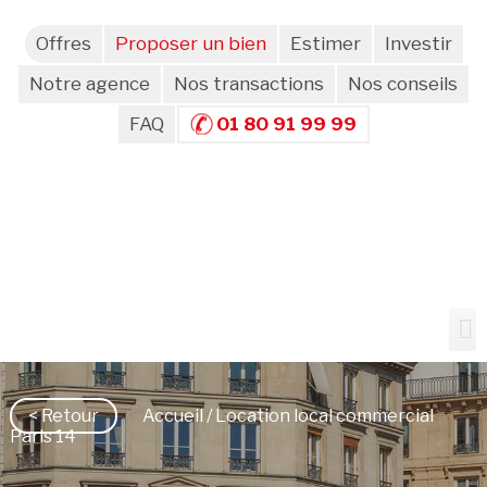
Offres
Proposer un bien
Estimer
Investir
Notre agence
Nos transactions
Nos conseils
FAQ
01 80 91 99 99
< Retour
Accueil
/ Location local commercial
Paris 14