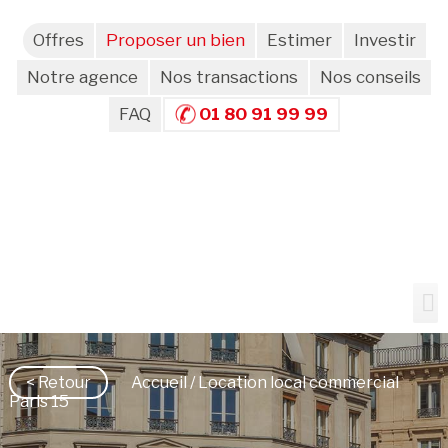
Offres
Proposer un bien
Estimer
Investir
Notre agence
Nos transactions
Nos conseils
FAQ
01 80 91 99 99
< Retour
Accueil
/ Location local commercial
Paris 15