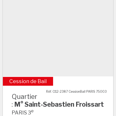
Cession de Bail
M° Saint-Sebastien Froissart
Réf. CI12-2387 CessionBail PARIS 75003
Quartier
:
M° Saint-Sebastien Froissart
e
PARIS 3