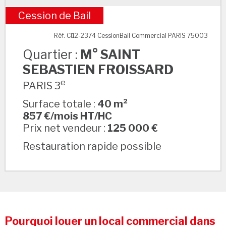
Cession de Bail
M° SAINT SEBASTIEN FROISSARD
Réf. CI12-2374 CessionBail Commercial PARIS 75003
Quartier :
M° SAINT
SEBASTIEN FROISSARD
e
PARIS 3
Surface totale :
40 m²
857 €/mois HT/HC
Prix net vendeur :
125 000 €
Restauration rapide possible
Pourquoi louer un local commercial dans